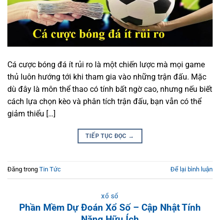
Cá cược bóng đá ít rủi ro là một chiến lược mà mọi game
thủ luôn hướng tới khi tham gia vào những trận đấu. Mặc
dù đây là môn thể thao có tính bất ngờ cao, nhưng nếu biết
cách lựa chọn kèo và phân tích trận đấu, bạn vẫn có thể
giảm thiểu […]
TIẾP TỤC ĐỌC
→
Đăng trong
Tin Tức
Để lại bình luận
XỔ SỐ
Phần Mềm Dự Đoán Xổ Số – Cập Nhật Tính
Năng Hữu Ích