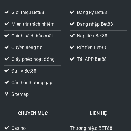
Giới thiệu Bet88
Đăng ký Bet88
Miễn trừ trách nhiệm
Đăng nhập Bet88
Chính sách bảo mật
Nạp tiền Bet88
Quyền riêng tư
Rút tiền Bet88
Giấy phép hoạt động
Tải APP Bet88
Đại lý Bet88
Câu hỏi thường gặp
Sitemap
CHUYÊN MỤC
LIÊN HỆ
Casino
Thương hiệu: BET88