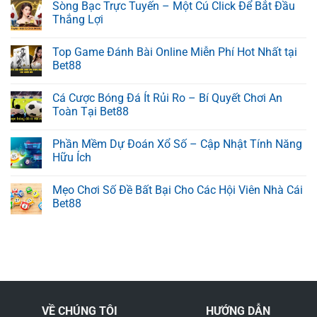
Sòng Bạc Trực Tuyến – Một Cú Click Để Bắt Đầu
Thắng Lợi
Top Game Đánh Bài Online Miễn Phí Hot Nhất tại
Bet88
Cá Cược Bóng Đá Ít Rủi Ro – Bí Quyết Chơi An
Toàn Tại Bet88
Phần Mềm Dự Đoán Xổ Số – Cập Nhật Tính Năng
Hữu Ích
Mẹo Chơi Số Đề Bất Bại Cho Các Hội Viên Nhà Cái
Bet88
VỀ CHÚNG TÔI
HƯỚNG DẪN