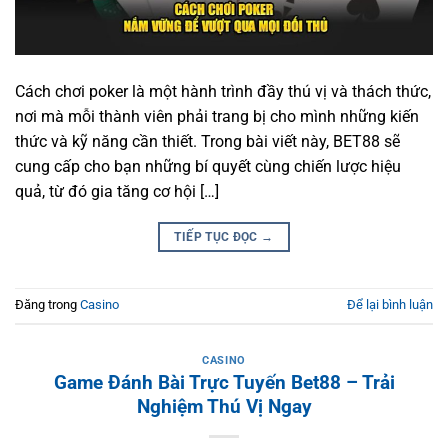
Cách chơi poker là một hành trình đầy thú vị và thách thức,
nơi mà mỗi thành viên phải trang bị cho mình những kiến
thức và kỹ năng cần thiết. Trong bài viết này, BET88 sẽ
cung cấp cho bạn những bí quyết cùng chiến lược hiệu
quả, từ đó gia tăng cơ hội […]
TIẾP TỤC ĐỌC
→
Đăng trong
Casino
Để lại bình luận
CASINO
Game Đánh Bài Trực Tuyến Bet88 – Trải
Nghiệm Thú Vị Ngay